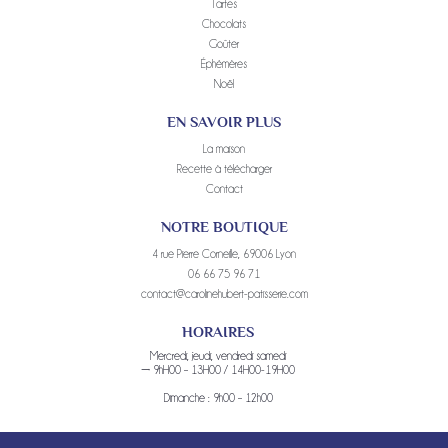
Tartes
Chocolats
Goûter
Éphémères
Noël
EN SAVOIR PLUS
La maison
Recette à télécharger
Contact
NOTRE BOUTIQUE
4 rue Pierre Corneille, 69006 Lyon
06 66 75 96 71
contact@carolinehubert-patisserie.com
HORAIRES
Mercredi, jeudi, vendredi samedi
→ 9hH00 – 13H00 / 14H00-19H00
Dimanche : 9h00 – 12h00