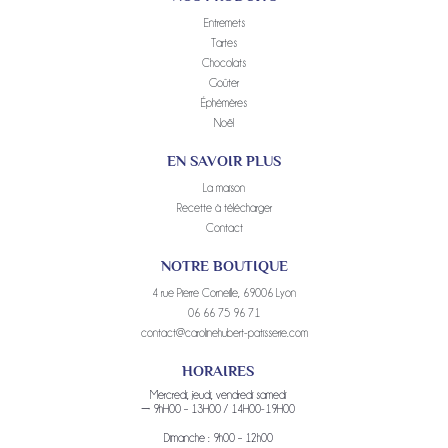
Entremets
Tartes
Chocolats
Goûter
Éphémères
Noël
EN SAVOIR PLUS
La maison
Recette à télécharger
Contact
NOTRE BOUTIQUE
4 rue Pierre Corneille, 69006 Lyon
06 66 75 96 71
contact@carolinehubert-patisserie.com
HORAIRES
Mercredi, jeudi, vendredi samedi
→ 9hH00 – 13H00 / 14H00-19H00
Dimanche : 9h00 – 12h00