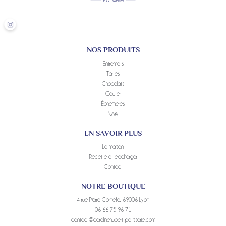
NOS PRODUITS
Entremets
Tartes
Chocolats
Goûter
Éphémères
Noël
EN SAVOIR PLUS
La maison
Recette à télécharger
Contact
NOTRE BOUTIQUE
4 rue Pierre Corneille, 69006 Lyon
06 66 75 96 71
contact@carolinehubert-patisserie.com