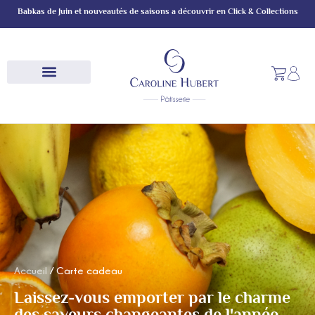
Panneau de gestion des cookies
Babkas de Juin et nouveautés de saisons a découvrir en Click & Collections
Accueil
/ Carte cadeau
Laissez-vous emporter par le charme
des saveurs changeantes de l'année