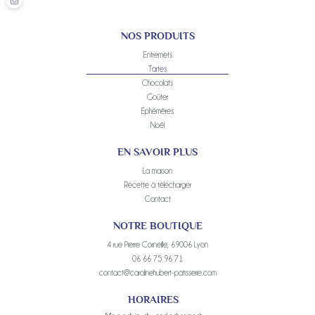
NOS PRODUITS
Entremets
Tartes
Chocolats
Goûter
Éphémères
Noël
EN SAVOIR PLUS
La maison
Recette à télécharger
Contact
NOTRE BOUTIQUE
4 rue Pierre Corneille, 69006 Lyon
06 66 75 96 71
contact@carolinehubert-patisserie.com
HORAIRES