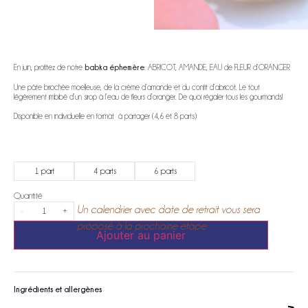
€
€
babka éphemère
En juin, profitez de notre
: ABRICOT, AMANDE, EAU de FLEUR d’ORANGER
Une pâte briochée moelleuse, de la crème d’amande et du confit d’abricot. Le tout
légèrement imbibé d’un sirop à l’eau de fleurs d’oranger. De quoi régaler tous les gourmands!
Disponible en individuelle en format à partager (4,6 et 8 parts)
1 part
4 parts
6 parts
-
+
Ajouter au panier
Ingrédients et allergènes