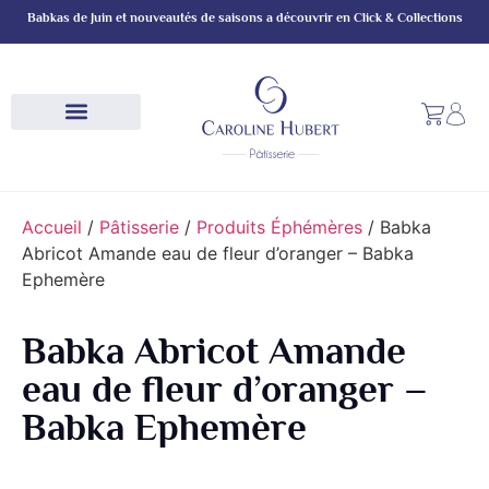
Panneau de gestion des cookies
Babkas de Juin et nouveautés de saisons a découvrir en Click & Collections
Accueil
/
Pâtisserie
/
Produits Éphémères
/ Babka
Abricot Amande eau de fleur d’oranger – Babka
Ephemère
Babka Abricot Amande
eau de fleur d’oranger –
Babka Ephemère